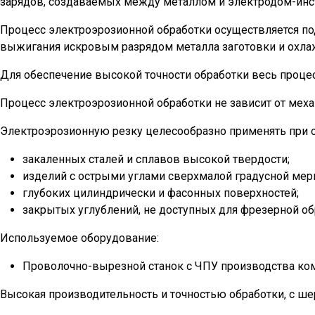
зарядов, создаваемых между металлом и электродом-инс
Процесс электроэрозионной обработки осуществляется по
выжигания искровым разрядом металла заготовки и охл
Для обеспечение высокой точности обработки весь проце
Процесс электроэрозионной обработки не зависит от меха
Электроэрозионную резку целесообразно применять при о
закаленных сталей и сплавов высокой твердости;
изделий с острыми углами сверхмалой градусной меры
глубоких цилиндрически и фасонных поверхностей;
закрытых углублений, не доступных для фрезерной об
Используемое оборудование:
Проволочно-вырезной станок с ЧПУ производства комп
Высокая производительность и точностью обработки, с ш