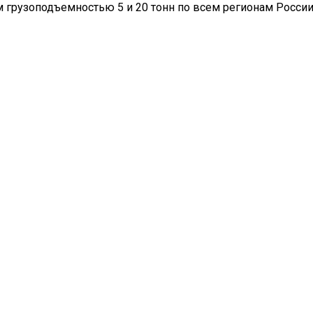
 грузоподъемностью 5 и 20 тонн по всем регионам России
info@ooo-ppk.ru
кая обл., г. Павлово,